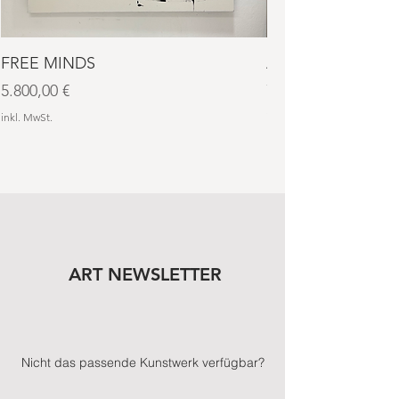
FREE MINDS
AURA NO. 4
Preis
Preis
5.800,00 €
7.600,00 €
inkl. MwSt.
inkl. MwSt.
ART NEWSLETTER
Nicht das passende Kunstwerk verfügbar?