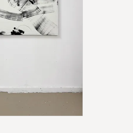
Melde Dich für die
Updates zu neuen 
Sales.