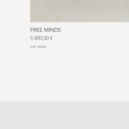
FREE MINDS
Preis
5.800,00 €
inkl. MwSt.