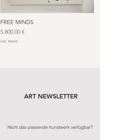
FREE MINDS
AURA NO. 4
Preis
Preis
5.800,00 €
7.600,00 €
inkl. MwSt.
inkl. MwSt.
ART NEWSLETTER
Nicht das passende Kunstwerk verfügbar?