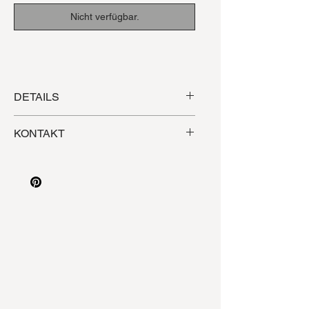
Nicht verfügbar.
DETAILS
Acryl und Papier Collage
KONTAKT
42 x 59, 4 cm (A2)
E-Mail
- studio@evelynbreuerstadtmueller.c
om oder verwende
das Kontaktformular.
Melde Dich für Updates zu neuen
Kunstwerken und exklusiven
Angeboten zum Newsletter an.
Hier anmelden
.