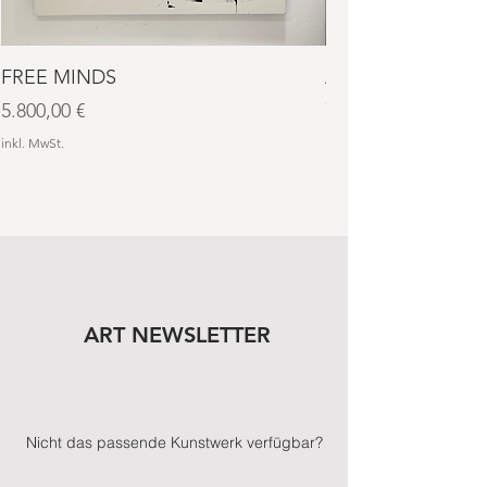
FREE MINDS
AURA NO. 4
Preis
Preis
5.800,00 €
7.600,00 €
inkl. MwSt.
inkl. MwSt.
ART NEWSLETTER
Nicht das passende Kunstwerk verfügbar?