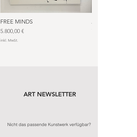
FREE MINDS
AURA NO. 4
Preis
Preis
5.800,00 €
7.600,00 €
inkl. MwSt.
inkl. MwSt.
ART NEWSLETTER
Nicht das passende Kunstwerk verfügbar?