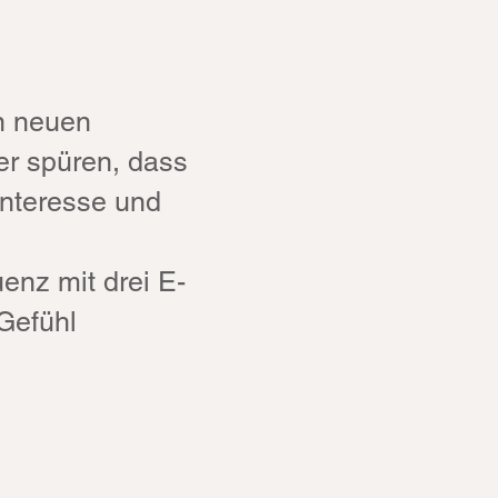
en neuen
er spüren, dass
Interesse und
enz mit drei E-
 Gefühl