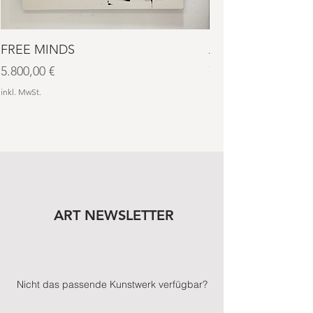
FREE MINDS
AURA NO. 4
Preis
Preis
5.800,00 €
7.600,00 €
inkl. MwSt.
inkl. MwSt.
ART NEWSLETTER
Nicht das passende Kunstwerk verfügbar?