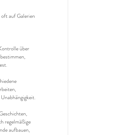
oft auf Galerien 
Kontrolle über 
t bestimmen, 
est.
chiedene 
beiten, 
d Unabhängigkeit.
Geschichten, 
ch regelmäßige 
nde aufbauen, 