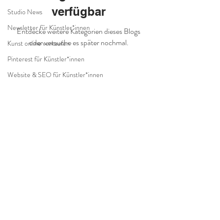
verfügbar
Studio News
Newsletter für Künstler*innen
Entdecke weitere Kategorien dieses Blogs
oder versuche es später nochmal.
Kunst online verkaufen
Pinterest für Künstler*innen
Website & SEO für Künstler*innen
MENU
SHOP
Über mich
Originale
Auftragsarbeiten